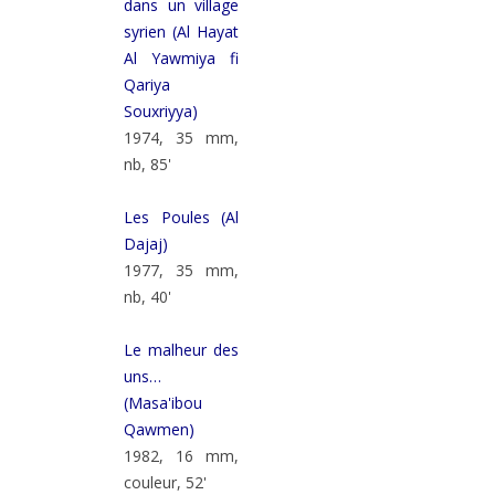
dans un village
syrien (Al Hayat
Al Yawmiya fi
Qariya
Souxriyya)
1974, 35 mm,
nb, 85'
Les Poules (Al
Dajaj)
1977, 35 mm,
nb, 40'
Le malheur des
uns…
(Masa'ibou
Qawmen)
1982, 16 mm,
couleur, 52'