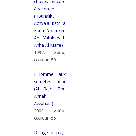
choses encore
à raconter
(Hounalika
Achya'a Kathira
Kana Youmken
An Yatahadath
Anha Al Mar'e)
1997, vidéo,
couleur, 50'
L'Homme aux
semelles d'or
(Al Rajol Zou
Annal'
Azzahabi)
2000, vidéo,
couleur, 55'
Déluge au pays