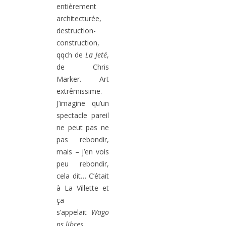
entièrement
architecturée,
destruction-
construction,
qqch de
La Jeté
,
de Chris
Marker. Art
extrêmissime.
J’imagine qu’un
spectacle pareil
ne peut pas ne
pas rebondir,
mais – j’en vois
peu rebondir,
cela dit… C’était
à La Villette et
ça
s’appelait
Wago
ns libres
.